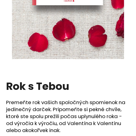
á
j
s
ť
?
HĽADAŤ
Rok s Tebou
O
Premeňte rok vašich spoločných spomienok na
d
jedinečný darček. Pripomeňte si pekné chvíle,
p
ktoré ste spolu prežili počas uplynulého roka -
o
r
od výročia k výročiu, od Valentína k Valentínu
ú
alebo akokoľvek inak.