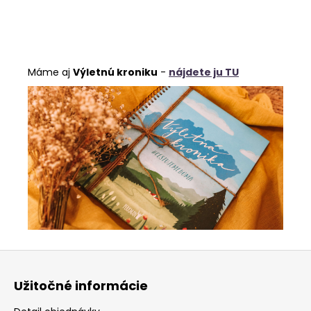
Máme aj
Výletnú kroniku
-
nájdete ju TU
Z
á
Užitočné informácie
p