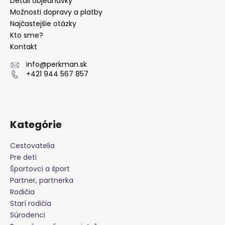
ä
Detail objednávky
t
Možnosti dopravy a platby
Najčastejšie otázky
i
Kto sme?
e
Kontakt
info
@
perkman.sk
+421 944 567 857
Kategórie
Cestovatelia
Pre deti
Športovci a šport
Partner, partnerka
Rodičia
Starí rodičia
Súrodenci