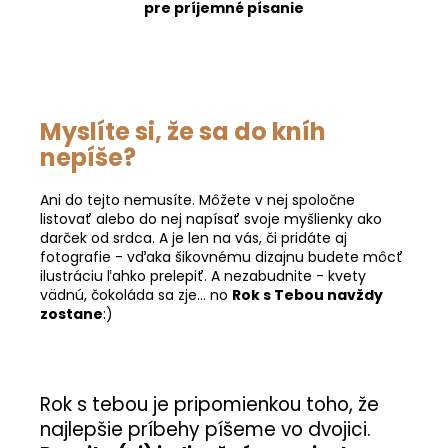
pr
e príjemné písanie
Myslíte si, že sa do kníh
nepíše?
Ani do tejto nemusíte. Môžete v nej spoločne
listovať alebo do nej napísať svoje myšlienky ako
darček od srdca. A je len na vás, či pridáte aj
fotografie - vďaka šikovnému dizajnu budete môcť
ilustráciu ľahko prelepiť. A nezabudnite - kvety
vädnú, čokoláda sa zje... no
Rok s Tebou navždy
zostane
:)
Rok s tebou je pripomienkou toho, že
najlepšie príbehy píšeme vo dvojici.