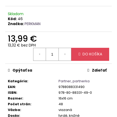
č
a
m
Skladom
e
Kód:
46
Značka:
PERKMAN
VÝLETNÁ
13,99 €
KRONIKA
-
13,32 € bez DPH
EURÓPA
Jednotková
A
DO KOŠÍKA
cena:
SVET
19,99
€
Opýtať sa
Zdieľať
Kategória
:
Partner, partnerka
EAN
:
9788088331490
ISBN
:
978-80-88331-49-0
Rozmer
:
16x16 cm
Počet strán
:
48
Väzba
:
viazaná
Dosky
:
tvrdé, knižné