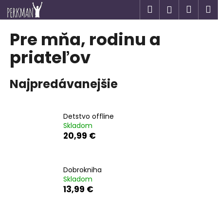
K
Prejsť
Hľadať
Náku
M
Prihlásen
na
o
obsah
Späť
Späť
košík
š
Pre mňa, rodinu a
í
Č
priateľov
k
o
p
Najpredávanejšie
o
t
r
Detstvo offline
Skladom
e
20,99 €
b
u
j
Dobrokniha
e
Skladom
13,99 €
t
e
n