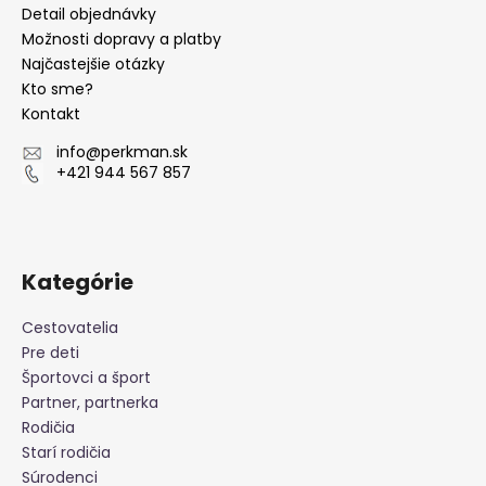
a
ä
Detail objednávky
c
t
Možnosti dopravy a platby
i
Najčastejšie otázky
i
e
Kto sme?
e
p
Kontakt
r
v
info
@
perkman.sk
k
+421 944 567 857
y
v
ý
p
Kategórie
i
s
Cestovatelia
u
Pre deti
Športovci a šport
Partner, partnerka
Rodičia
Starí rodičia
Súrodenci