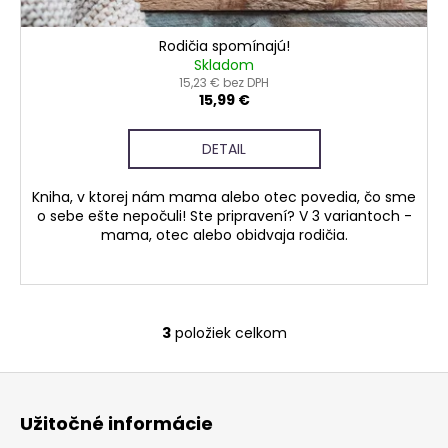
Rodičia spomínajú!
Skladom
15,23 € bez DPH
15,99 €
DETAIL
Kniha, v ktorej nám mama alebo otec povedia, čo sme
o sebe ešte nepočuli! Ste pripravení? V 3 variantoch -
mama, otec alebo obidvaja rodičia.
3
položiek celkom
O
v
Z
l
á
á
Užitočné informácie
d
p